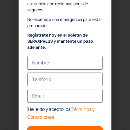
(833) 897-7377
asistencia con reclamaciones de
seguros
Oficina
No esperes a una emergencia para estar
(832) 437-4114
preparado.
Houston
Regístrate hoy en el boletín de
SERVXPRESS y mantente un paso
(832) 392-1147
adelante.
ADDRESS
Houston:
1718 North Fry Road Suite # 260
Houston, TX. 77084
BOLETÍN INFORMATIVO
He leído y acepto los
Términos y
¡Únete a nuestra comunidad de propietarios de
Condiciones
propiedades protegidas!