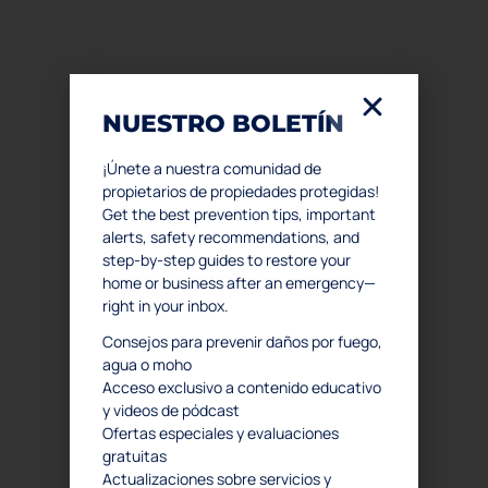
Podcast
Contáctanos
FAQ
SERVICIOS
NUESTRO BOLETÍN
Restauración de Daños por Agua
¡Únete a nuestra comunidad de
Remediación de Moho
propietarios de propiedades protegidas!
Get the best prevention tips, important
Evaluación de Moho
alerts, safety recommendations, and
Restauración por Daños de Fuego y Humo
step-by-step guides to restore your
. Debris Removal & Disaster Response Process
home or business after an emergency—
right in your inbox.
Proceso de Eliminación de Olores
Limpieza de Escena del Crimen y Trauma
Consejos para prevenir daños por fuego,
agua o moho
Restauración comercial
Acceso exclusivo a contenido educativo
y videos de pódcast
CONTÁCTANOS
Ofertas especiales y evaluaciones
gratuitas
Emergencia
Actualizaciones sobre servicios y