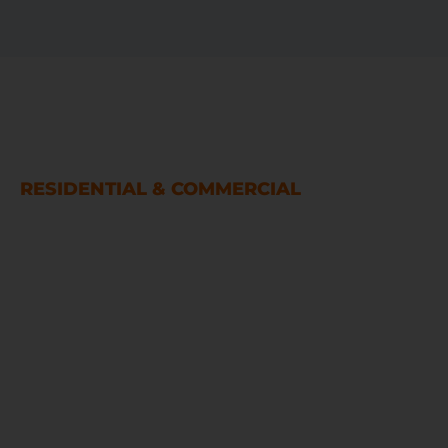
SERVICIOS DE RESTAURACIÓN DE
DAÑOS POR AGUA Y FUEGO
RESIDENTIAL & COMMERCIAL
Houston
LINKS
Inicio
Sobre nosotros
Servicios