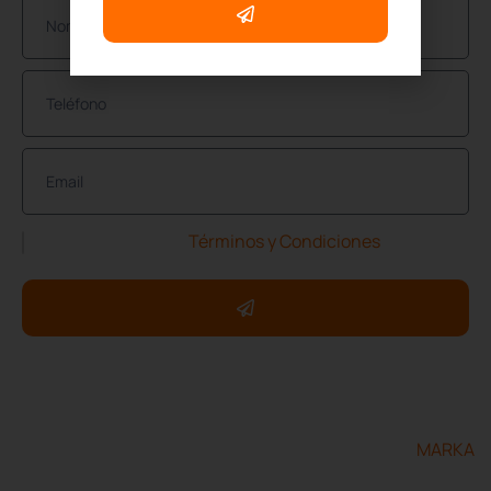
He leído y acepto los
Términos y Condiciones
Copyright ©2025 ServXpress Restorations. Todos los
derechos reservados.
Diseñado y desarrollado por
MARKA