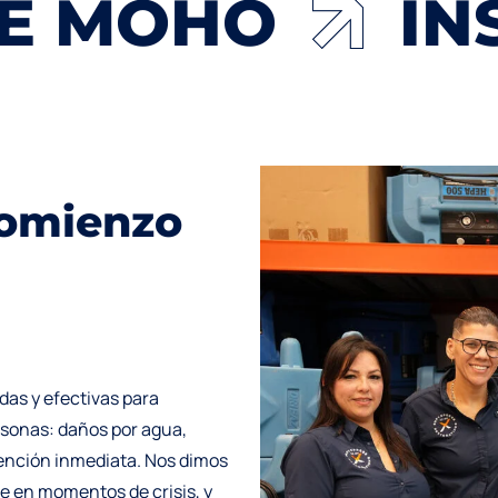
CIÓN DE MOH
o
m
i
e
n
z
o
das y efectivas para
rsonas: daños por agua,
tención inmediata. Nos dimos
e en momentos de crisis, y