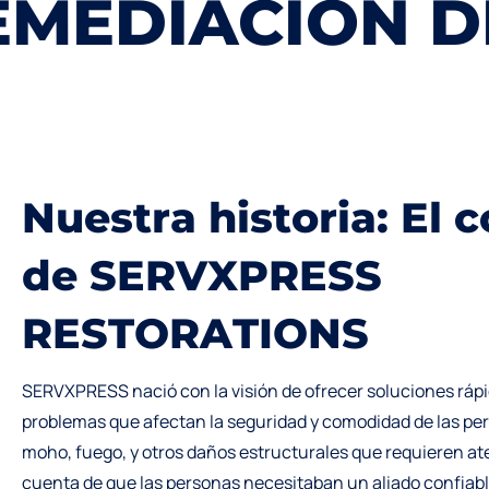
O
REMEDIA
N
u
e
s
t
r
a
h
i
s
t
o
r
i
a
:
E
l
c
d
e
S
E
R
V
X
P
R
E
S
S
R
E
S
T
O
R
A
T
I
O
N
S
SERVXPRESS nació con la visión de ofrecer soluciones rápi
problemas que afectan la seguridad y comodidad de las pe
moho, fuego, y otros daños estructurales que requieren a
cuenta de que las personas necesitaban un aliado confiabl