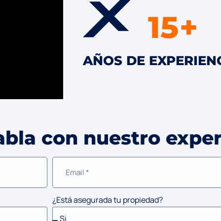
15
700
51
950
+
+
AÑOS DE EXPERIEN
PROYECTOS COMER
EMPLEADOS
PROYECTOS RESIDE
bla con nuestro expe
¿Está asegurada tu propiedad?