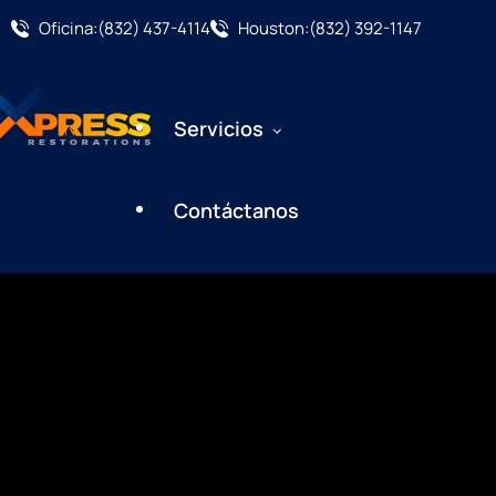
Oficina:(832) 437-4114
Houston:(832) 392-1147
Servicios
Contáctanos
Restauración De Daños Por Agua
Remediación De Moho
Evaluación De Moho
Restauración Por Daños De Fuego Y
Humo