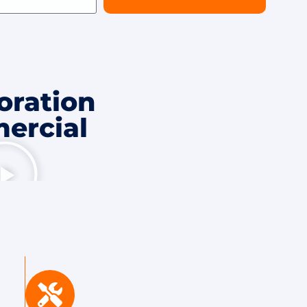
oration
ercial