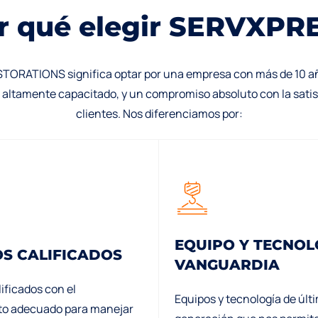
r
q
u
é
e
l
e
g
i
r
S
E
R
V
X
P
R
ORATIONS significa optar por una empresa con más de 10 añ
altamente capacitado, y un compromiso absoluto con la sati
clientes. Nos diferenciamos por:
EQUIPO Y TECNOL
OS CALIFICADOS
VANGUARDIA
ificados con el
Equipos y tecnología de últ
o adecuado para manejar