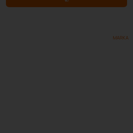
Copyright ©2025 ServXpress Restorations. Todos los
derechos reservados.
Diseñado y desarrollado por
MARKA
Terms & Conditions