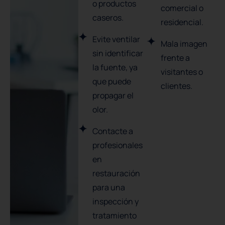
o productos
comercial o
caseros.
residencial.
Evite ventilar
Mala imagen
sin identificar
frente a
la fuente, ya
visitantes o
que puede
clientes.
propagar el
olor.
Contacte a
profesionales
en
restauración
para una
inspección y
tratamiento