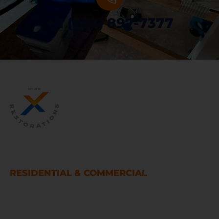
+ 1 (833) 897-7377
SERVICIOS DE RESTAURACIÓN DE
DAÑOS POR AGUA Y FUEGO
RESIDENTIAL & COMMERCIAL
Houston