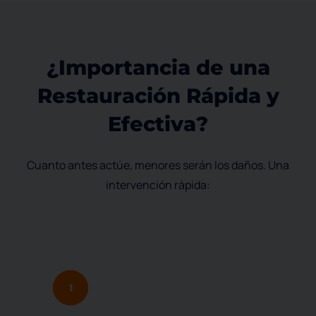
¿
I
m
p
o
r
t
a
n
c
i
a
d
e
u
n
a
R
e
s
t
a
u
r
a
c
i
ó
n
R
á
p
i
d
a
y
E
f
e
c
t
i
v
a
?
Cuanto antes actúe, menores serán los daños. Una
intervención rápida:
1