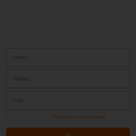
Houston, TX. 77084
BOLETÍN INFORMATIVO
¡Únete a nuestra comunidad de propietarios de
propiedades protegidas!
He leído y acepto los
Términos y Condiciones