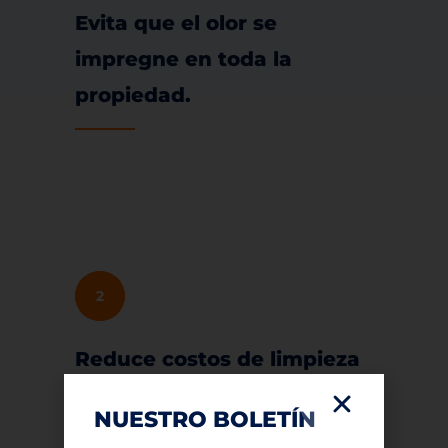
Evita que el olor se
impregne en toda la
propiedad.
2
Reduce costos de limpieza
y reparación.
NUESTRO BOLETÍN