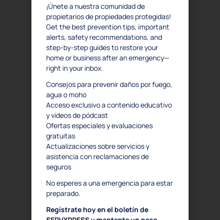
¡Únete a nuestra comunidad de
propietarios de propiedades protegidas!
Get the best prevention tips, important
alerts, safety recommendations, and
step-by-step guides to restore your
home or business after an emergency—
right in your inbox.
3
Consejos para prevenir daños por fuego,
agua o moho
Protege la salud de su
Acceso exclusivo a contenido educativo
y videos de pódcast
familia o empleados.
Ofertas especiales y evaluaciones
gratuitas
Actualizaciones sobre servicios y
asistencia con reclamaciones de
seguros
No esperes a una emergencia para estar
preparado.
Regístrate hoy en el boletín de
SERVXPRESS y mantente un paso