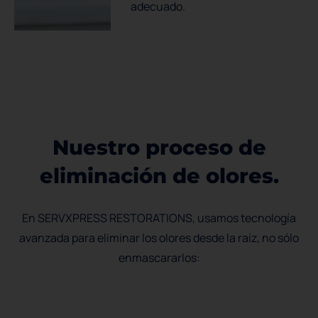
adecuado.
N
u
e
s
t
r
o
p
r
o
c
e
s
o
d
e
e
l
i
m
i
n
a
c
i
ó
n
d
e
o
l
o
r
e
s
.
En SERVXPRESS RESTORATIONS, usamos tecnología
avanzada para eliminar los olores desde la raíz, no sólo
enmascararlos: