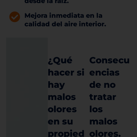
desde la raíz.
Mejora inmediata en la
calidad del aire interior.
¿
Q
u
é
C
o
n
s
e
c
u
h
a
c
e
r
s
i
e
n
c
i
a
s
h
a
y
d
e
n
o
m
a
l
o
s
t
r
a
t
a
r
o
l
o
r
e
s
l
o
s
e
n
s
u
m
a
l
o
s
p
r
o
p
i
e
d
o
l
o
r
e
s
.