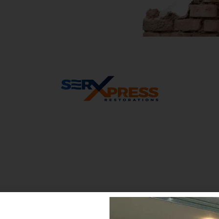
Desastres Naturales Y Remoción De
Escombros
Proceso De Eliminación De Olores
Limpieza De Escena Del Crimen Y
Trauma
Restauración Comercial
O
Y
O
U
L
I
K
E
T
H
I
S
T
H
E
M
B
U
Y
K
O
T
H
U
N
O
W
!