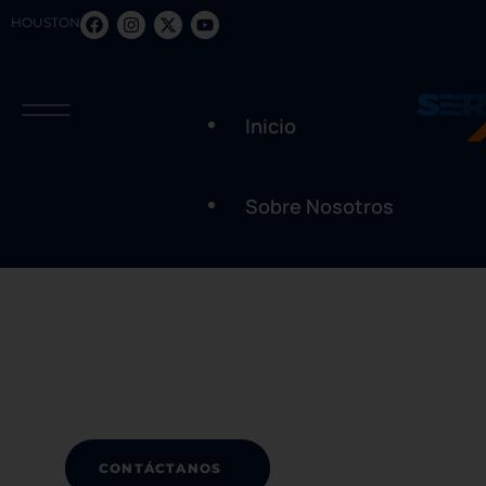
HOUSTON
Inicio
G
O
T
A
P
R
O
B
L
E
M
?
Sobre Nosotros
Y
O
U
!
“We rise by lifting others” is what we believe in. You w
that’s our promise. All the support tickets are taken ca
will hear back from us within 12 hours of receiving you
CONTÁCTANOS
USER GUIDE