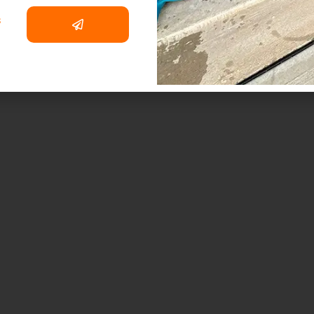
+ 1 (833) 897-737
N GRATUITA
s
INKS
SERVICIOS
cio
Restauración de Daños por Agua
re nosotros
Remediación de Moho
vicios
Evaluación de Moho
dcast
Restauración por Daños de Fuego y Hum
ntáctanos
. Debris Removal & Disaster Response
Q
Process
Proceso de Eliminación de Olores