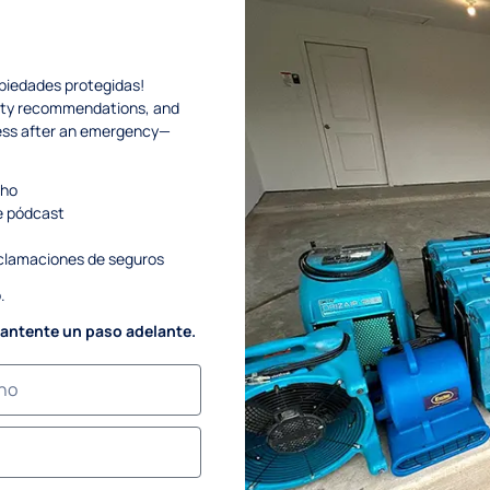
PURCHASE NOW
piedades protegidas!
afety recommendations, and
ness after an emergency—
oho
e pódcast
reclamaciones de seguros
.
ESTAMOS AQUÍ PARA
mantente un paso adelante.
 PROPIETARIOS DE CASAS 
RAR Y RESTAURAR SUS PRO