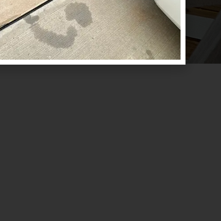
7
CONTÁCTANOS
ADDRESS
Emergencia
Houston:
1718 North Fry
(833) 897-7377
Road Suite # 260
Houston, TX. 77084
Oficina
o
(832) 437-4114
Houston
(832) 392-1147