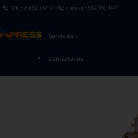
Oficina:(832) 437-4114
Houston:(832) 392-1147
Servicios
W
E
G
O
T
Contáctanos
Restauración De Daños Por Agua
on’t stay stuck in the process;
Remediación De Moho
re of with high priority. You
r mail.
Evaluación De Moho
Restauración Por Daños De Fuego Y
Humo