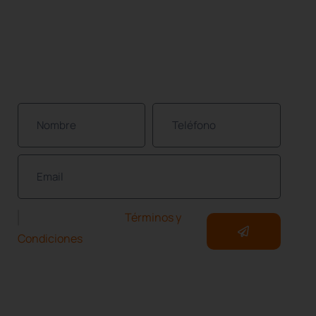
BOLETÍN INFORMATIVO
¡Únete a nuestra comunidad de propietarios de
propiedades protegidas!
He leído y acepto los
Términos y
Condiciones