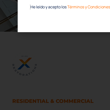
PROGRAMA TU INSPECCIÓ
He leído y acepto los
Términos y Condicione
L
Ini
Sob
Ser
Po
SERVICIOS DE RESTAURACIÓN
Co
DE DAÑOS POR AGUA Y FUEGO
FA
RESIDENTIAL & COMMERCIAL