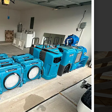
 TI!
Y NEGOCIOS A 
PIEDADES!